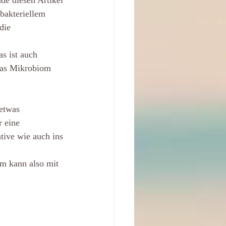
ade diesen Artikel
bakteriellem
die 
s ist auch
 das Mikrobiom
etwas
r eine
tive wie auch ins
rm kann also mit