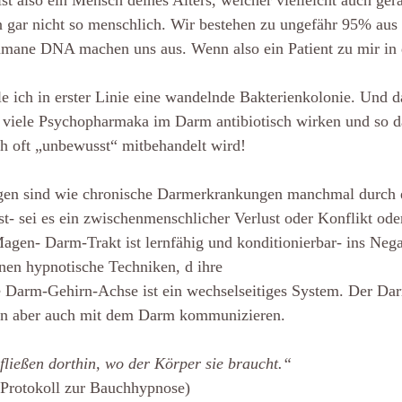
ist also ein Mensch deines Alters, welcher vielleicht auch ger
n gar nicht so menschlich. Wir bestehen zu ungefähr 95% aus 
mane DNA machen uns aus. Wenn also ein Patient zu mir in 
 ich in erster Linie eine wandelnde Bakterienkolonie. Und da
da viele Psychopharmaka im Darm antibiotisch wirken und so
 oft „unbewusst“ mitbehandelt wird!
gen sind wie chronische Darmerkrankungen manchmal durch 
t- sei es ein zwischenmenschlicher Verlust oder Konflikt ode
agen- Darm-Trakt ist lernfähig und konditionierbar- ins Nega
nen hypnotische Techniken, d ihre
e Darm-Gehirn-Achse ist ein wechselseitiges System. Der Da
rn aber auch mit dem Darm kommunizieren. 
fließen dorthin, wo der Körper sie braucht.“ 
 Protokoll zur Bauchhypnose)