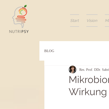
Start
Vision
M
BLOG
Res. Prof. DDr. Sabr
Mikrobio
Wirkung