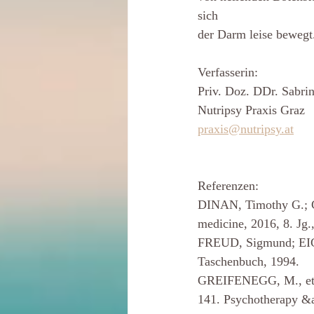
sich
der Darm leise bewegt
Verfasserin:
Priv. Doz. DDr. Sabri
Nutripsy Praxis Graz
praxis@nutripsy.at
Referenzen:
DINAN, Timothy G.; C
medicine, 2016, 8. Jg.,
FREUD, Sigmund; EICK
Taschenbuch, 1994.
GREIFENEGG, M., et al
141. Psychotherapy &a