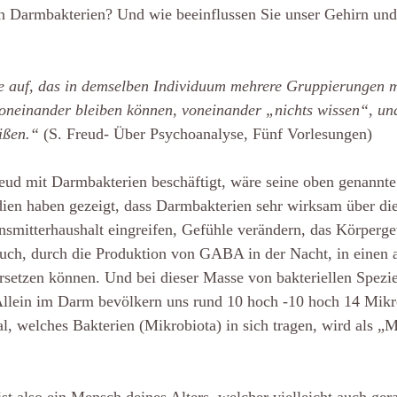
en Darmbakterien? Und wie beeinflussen Sie unser Gehirn und
se auf, das in demselben Individuum mehrere Gruppierungen m
oneinander bleiben können, voneinander „nichts wissen“, und
ißen.“ 
(S. Freud- Über Psychoanalyse, Fünf Vorlesungen)
eud mit Darmbakterien beschäftigt, wäre seine oben genannte
udien haben gezeigt, dass Darmbakterien sehr wirksam über d
nsmitterhaushalt eingreifen, Gefühle verändern, das Körperg
auch, durch die Produktion von GABA in der Nacht, in einen
rsetzen können. Und bei dieser Masse von bakteriellen Spezie
: Allein im Darm bevölkern uns rund 10 hoch -10 hoch 14 Mik
l, welches Bakterien (Mikrobiota) in sich tragen, wird als „