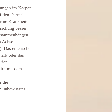
erungen im Körper
uf den Darm?
orme Krankheiten
orschung besser
 Zusammenhängen
n Achse
. Das enterische
mark oder das
erien
hirn mit dem 
r die
in unbewusstes