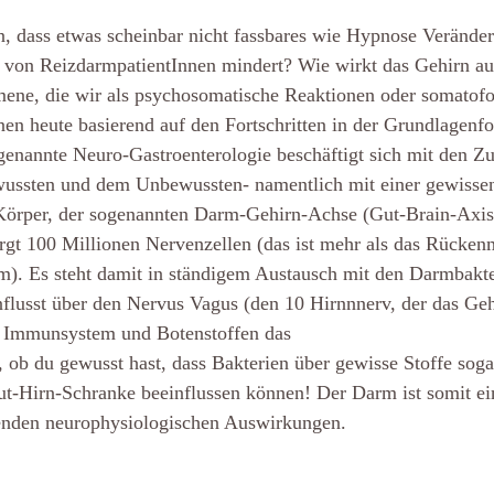
un, dass etwas scheinbar nicht fassbares wie Hypnose Veränd
 von ReizdarmpatientInnen mindert? Wie wirkt das Gehirn a
mene, die wir als psychosomatische Reaktionen oder somatof
en heute basierend auf den Fortschritten in der Grundlagenf
ogenannte Neuro-Gastroenterologie beschäftigt sich mit den
ussten und dem Unbewussten- namentlich mit einer gewisse
örper, der sogenannten Darm-Gehirn-Achse (Gut-Brain-Axis)
gt 100 Millionen Nervenzellen (das ist mehr als das Rücken
m). Es steht damit in ständigem Austausch mit den Darmbakt
nflusst über den Nervus Vagus (den 10 Hirnnnerv, der das Ge
s Immunsystem und Botenstoffen das
, ob du gewusst hast, dass Bakterien über gewisse Stoffe soga
lut-Hirn-Schranke beeinflussen können! Der Darm ist somit e
enden neurophysiologischen Auswirkungen.