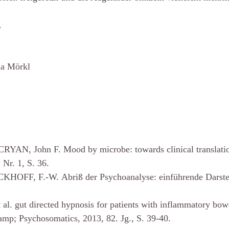
.
na Mörkl
RYAN, John F. Mood by microbe: towards clinical translat
 Nr. 1, S. 36.
HOFF, F.-W. Abriß der Psychoanalyse: einführende Darstel
. gut directed hypnosis for patients with inflammatory bowel
mp; Psychosomatics, 2013, 82. Jg., S. 39-40.