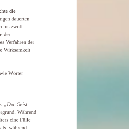
chte die
ungen dauerten
n bis zwölf
e der
es Verfahren der
ie Wirksamkeit
 wie Wörter
: 
„Der Geist
tergrund. Während
ters eine Fülle
mals, während 