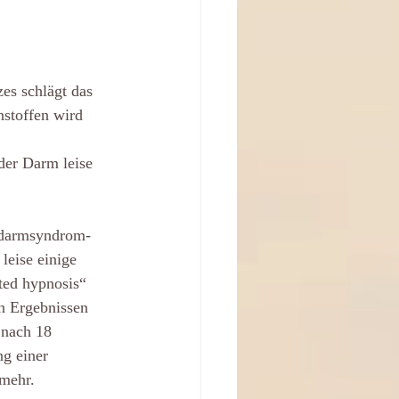
es schlägt das
stoffen wird 
 der Darm leise
izdarmsyndrom-
leise einige
ted hypnosis“
n Ergebnissen
 nach 18
ng einer
 mehr.