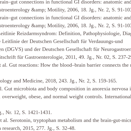
rain–gut connections in functional GI disorders: anatomic an
stroenterology &amp; Motility, 2006, 18. Jg., Nr. 2, S. 91-10
rain–gut connections in functional GI disorders: anatomic an
stroenterology &amp; Motility, 2006, 18. Jg., Nr. 2, S. 91-10
Leitlinie Reizdarmsyndrom: Definition, Pathophysiologie, Dia
Leitlinie der Deutschen Gesellschaft für Verdauungs-und
en (DGVS) und der Deutschen Gesellschaft für Neurogastroen
schrift für Gastroenterologie, 2011, 49. Jg., Nr. 02, S. 237-2
al. Gut reactions: How the blood–brain barrier connects the
ology and Medicine, 2018, 243. Jg., Nr. 2, S. 159-165.
. Gut microbiota and body composition in anorexia nervosa i
, overweight, obese, and normal weight controls. International
g., Nr. 12, S. 1421-1431.
l. Serotonin, tryptophan metabolism and the brain-gut-mic
 research, 2015, 277. Jg., S. 32-48.