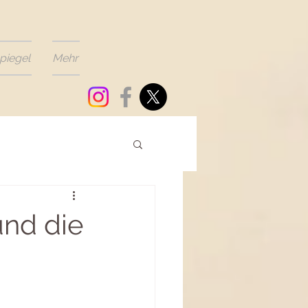
piegel
Mehr
nd die