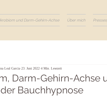
ikrobiom und Darm-Gehirn-Achse
Über mich
Presses
ina Leal Garcia
23. Juni 2022
4 Min. Lesezeit
m, Darm-Gehirn-Achse u
 der Bauchhypnose