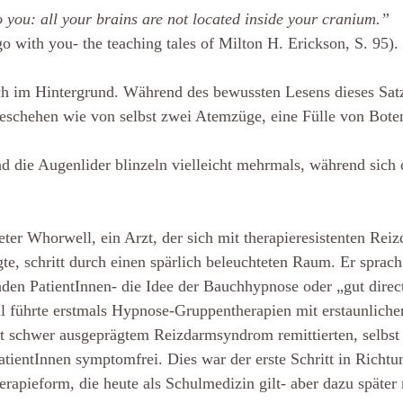
o you: all your brains are not located inside your cranium.”
o with you- the teaching tales of Milton H. Erickson, S. 95).
ach im Hintergrund. Während des bewussten Lesens dieses Satz
geschehen wie von selbst zwei Atemzüge, eine Fülle von Boten
nd die Augenlider blinzeln vielleicht mehrmals, während sich
ter Whorwell, ein Arzt, der sich mit therapieresistenten Re
te, schritt durch einen spärlich beleuchteten Raum. Er sprach 
nden PatientInnen- die Idee der Bauchhypnose oder „gut direc
 führte erstmals Hypnose-Gruppentherapien mit erstaunliche
it schwer ausgeprägtem Reizdarmsyndrom remittierten, selbst
tientInnen symptomfrei. Dies war der erste Schritt in Richtu
apieform, die heute als Schulmedizin gilt- aber dazu später