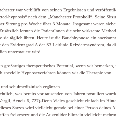
hester war verblüfft von seinen Ergebnissen und veröffentli
cted-hypnosis“ nach dem „Manchester Protokoll“. Seine Sitz
ner Sitzung pro Woche über 3 Monate. Insgesamt waren siebe
Zusätzlich lernten die PatientInnen die sehr wirksame Method
 sie täglich übten. Heute ist die Bauchhypnose ein anerkannt
t den Evidenzgrad A der S3 Leitlinie Reizdarmsyndrom, da d
dien untermauert wird.
n großartiges therapeutisches Potential, wenn wir bemerken,
 spezielle Hypnoseverfahren können wir die Therapie von 
 und schulmedizinisch ergänzen.
chtlich, was bereits vor tausenden von Jahren postuliert wurde
Vergil, Aeneis 6, 727)-Denn Vieles geschieht einfach im Hin
ieses Satzes wird vielleicht gerade bei einer Person deines Al
ffen freigesetzt und die Augenlider blinzeln vielleicht mehr