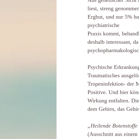
Aus genetischer Sicht 
liest, streng genomme
Ergbut, und nur 5% hu
psychiatrische
Praxis kommt, behandle
deshalb interessant, 
psychopharmakologisch
Psychische Erkrankun
Traumatisches ausgelös
Tropeninfektion- der M
Positive. Und hier kön
Wirkung entfalten. Di
dem Gehirn, das Gehi
„Heilende Botenstoffe 
(Ausschnitt aus einem