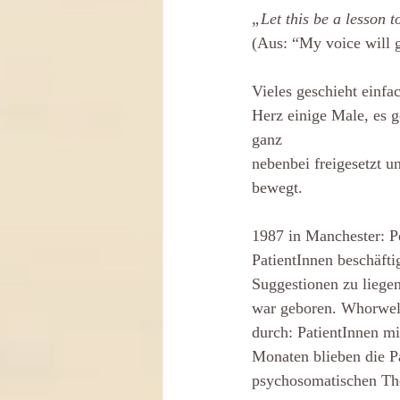
„Let this be a lesson t
(Aus: “My voice will g
Vieles geschieht einf
Herz einige Male, es 
ganz
nebenbei freigesetzt u
bewegt.
1987 in Manchester: Pe
PatientInnen beschäftig
Suggestionen zu liege
war geboren. Whorwell
durch: PatientInnen m
Monaten blieben die Pa
psychosomatischen Ther