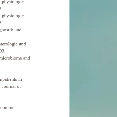
d physiologic
3.
d physiologic
3.
gnostik und
terologie und
93.
 microbiome and 
npatients in
 Journal of 
robiome