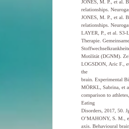
JONES, M. P., et al. B
relationships. Neuroga
JONES, M. P., et al. B
relationships. Neuroga
LAYER, P., et al. S3-
Therapie. Gemeinsame 
Stoffwechselkrankheit
Motilität (DGNM). Zeit
LOGSDON, Aric F., et 
the
brain. Experimental Bi
MÖRKL, Sabrina, et al
comparison to athletes
Eating
Disorders, 2017, 50. J
O’MAHONY, S. M., et a
axis. Behavioural brain