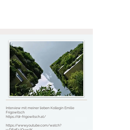
Interview
mit meiner lieben Kollegin Emilie
Frigowitsch
https://dr-frigowitsch.at/
https://www.youtube.com/watch?
v=DFqFzJQuw3Y